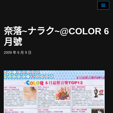
Skip
to
content
奈落~ナラク~@COLOR 6
月號
2009 年 6 月 9 日