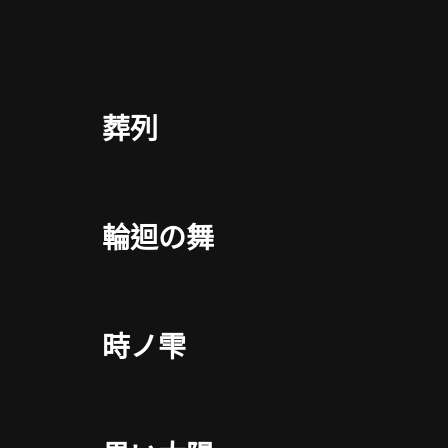
Skip
to
content
葬列
輪迴の舞
時ノ雫