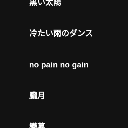
黒い太陽
冷たい雨のダンス
no pain no gain
朧月
戀慕