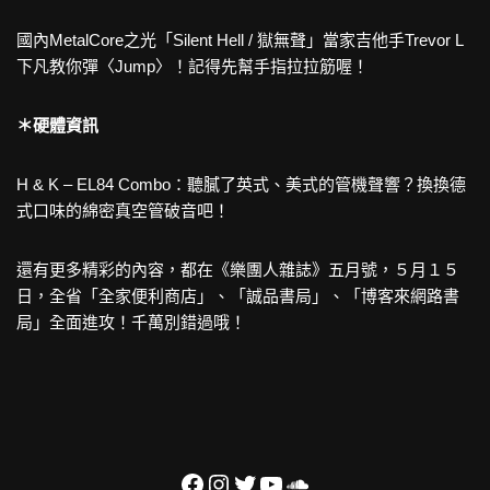
國內MetalCore之光「Silent Hell / 獄無聲」當家吉他手Trevor L
下凡教你彈〈Jump〉！記得先幫手指拉拉筋喔！
＊硬體資訊
H & K – EL84 Combo：聽膩了英式、美式的管機聲響？換換德
式口味的綿密真空管破音吧！
還有更多精彩的內容，都在《樂團人雜誌》五月號，５月１５
日，全省「全家便利商店」、「誠品書局」、「博客來網路書
局」全面進攻！千萬別錯過哦！