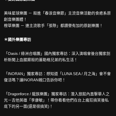
美味星球樂團 － 殺進「春浪音樂節」主流音樂活動的食癒系原
創音樂團體！
橙草樂團 － 連主流歌手「張懸」都讚譽有加的原創樂團！
＊國外樂團專訪
「Oasis / 綠洲合唱團」國內獨家專訪：深入演唱會後台獨家剖
析新聞上血腥廝殺的蓋勒格兄弟的私生活！
「INORAN」獨家專訪：想知道「LUNA SEA / 月之海」會不會
復活嗎？讓INORAN親口告訴你吧！
「Dragonforce / 龍族樂團」獨家專訪：潛入旅館內直擊華人之
光－吉他英雄「李康敏」！帶你看看他們在台上瘋狂搞笑後私
底下的另一面(還是很搞笑)！