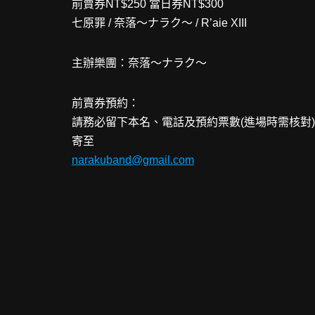
前賣券NT$250 當日券NT$300
七原罪 / 奈落～ナラク～ / R’aie XIII
主辦樂團：奈落～ナラク～
前賣券預約：
請務必留下本名、電話及預約票數(進場時需核對)
寄至
narakuband@gmail.com