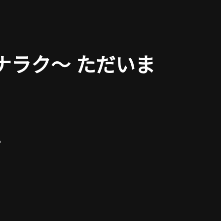
落～ナラク～ ただいま
。