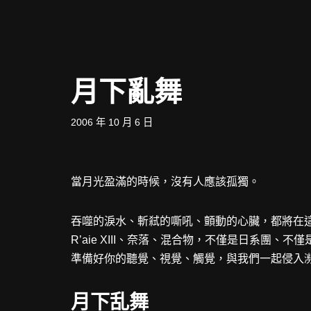
Skip
to
content
月下亂舞
2006 年 10 月 6 日
當月光盈滿的時候，沒有人應該孤獨。
吞噬的淚水、斬弒的嘶吼、顫動的心臟，都將在
R’aie XIII、奈落、混合物，不僅是日系團、
準備好你的聽覺、視覺、觸覺，與我們一起侵入
月下乱舞