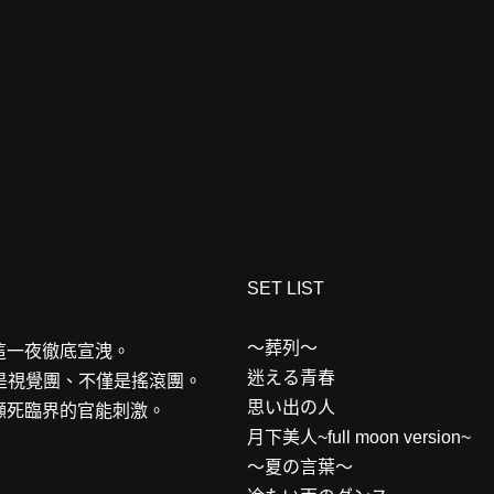
SET LIST
～葬列～
這一夜徹底宣洩。
迷える青春
不僅是視覺團、不僅是搖滾團。
思い出の人
瀕死臨界的官能刺激。
月下美人~full moon version~
～夏の言葉～