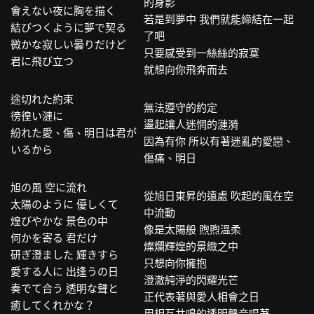
的身影
會えない夜に胸を描く
若是到夢中 我們就能締結在一起
結びつくように夢で契る
了吧
微かな寂しい曇りだけど
只要感受到一絲絲的寂寞
君に飛び立つ
就想向你飛奔而去
途切れた約束
無法遵守的約定
徬徨い漣に
盪起讓人迷惘的漣漪
紛れた愛、傷、明日は君が
因為有你 所以有著迷亂的愛戀、
いるから
傷痛、明日
旭の風 空に流れ
從旭日東昇的遠處 吹起的風在空
太陽のように 優しくて
中流動
煌びやかな 景色の中
像是太陽般 煦煦溫柔
何かを寄る 君だけ
燦爛輝煌的景緻之中
研ぎ澄ました 輝きすら
只想向你擁抱
愛する人に 出逢うの日
澄澈純淨的閃耀光芒
奏でて合う 透明な聲と
正代表著與愛人相會之日
癒してくれかな？
用相互共鳴的透明聲音唱著