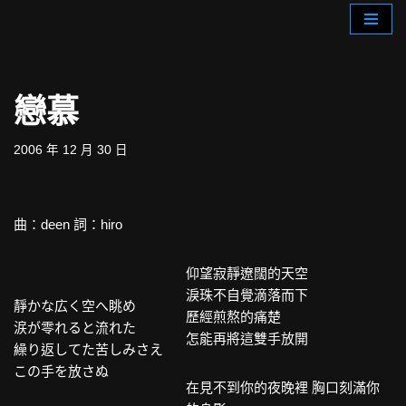
Skip
to
content
戀慕
2006 年 12 月 30 日
曲：deen 詞：hiro
仰望寂靜遼闊的天空
淚珠不自覺滴落而下
靜かな広く空へ眺め
歷經煎熬的痛楚
涙が零れると流れた
怎能再將這雙手放開
繰り返してた苦しみさえ
この手を放さぬ
在見不到你的夜晚裡 胸口刻滿你