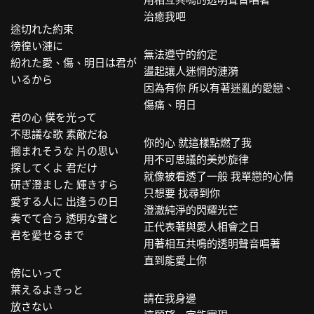
治癒我吧
途切れた約束
徬徨い漣に
無法遵守的約定
紛れた愛、傷、明日は君が
盪起讓人迷惘的漣漪
いるから
因為有你 所以有著迷亂的愛戀、
傷痛、明日
君の心 僕を光って
不思議な歌 素敵だね
你的心 就這樣點燃了我
摑まれそうな 片の思い
用不可思議的美妙旋律
探してくよ 君だけ
就像被看透了一般 我單戀的心情
研ぎ澄ました 輝きすら
只想要 找尋到你
愛する人に 出逢うの日
澄澈純淨的閃耀光芒
奏でて合う 透明な聲と
正代表著與愛人相會之日
君を愛せるまで
用著相互共鳴的透明聲音唱著
直到能愛上你
傍にいって
葉えるよきっと
請在我身邊
放さない