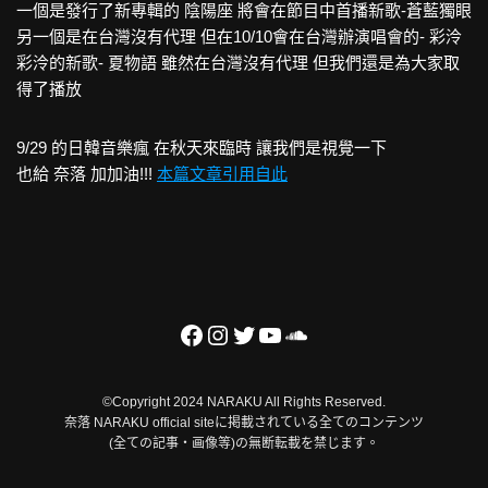
一個是發行了新專輯的 陰陽座 將會在節目中首播新歌-蒼藍獨眼
另一個是在台灣沒有代理 但在10/10會在台灣辦演唱會的- 彩泠
彩泠的新歌- 夏物語 雖然在台灣沒有代理 但我們還是為大家取
得了播放
9/29 的日韓音樂瘋 在秋天來臨時 讓我們是視覺一下
也給 奈落 加加油!!!
本篇文章引用自此
©Copyright 2024 NARAKU All Rights Reserved.
奈落 NARAKU official siteに掲載されている全てのコンテンツ
(全ての記事・画像等)の無断転載を禁じます。
Neve
| Powered by
WordPress