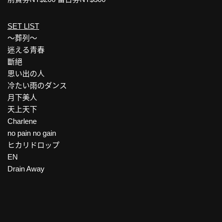
SET LIST
～葬列～
迷える青春
斷絕
思い出の人
冷たい雨のダンス
月下美人
天上天下
Charlene
no pain no gain
ヒカリドロップ
EN
Drain Away