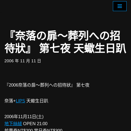
Skip
to
content
『奈落の扉～葬列への招
待狀』 第七夜 天蠍生日趴
2006 年 11 月 11 日
『2006奈落の扉～葬列への招待狀』 第七夜
奈落+
LIPS
天蠍生日趴
2006年11月11日(土)
地下絲絨
OPEN 21:00
前賣券NT$200 當日券NT$300